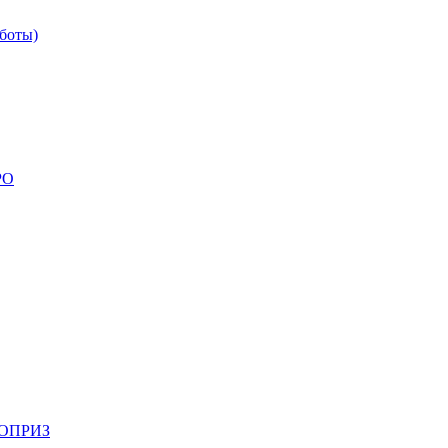
боты)
РО
НОПРИЗ