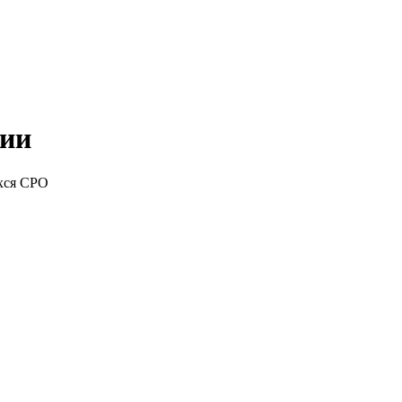
ции
хся СРО