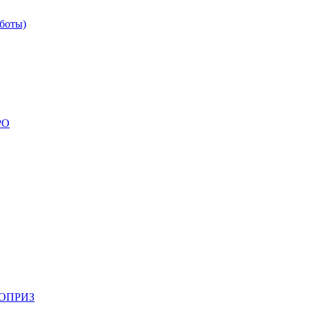
боты)
РО
НОПРИЗ