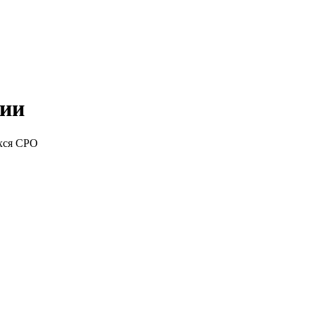
ции
хся СРО