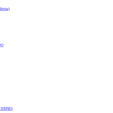
боты)
РО
НОПРИЗ