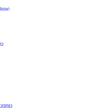
боты)
РО
НОПРИЗ