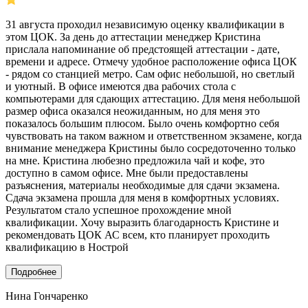
31 августа проходил независимую оценку квалификации в
этом ЦОК. За день до аттестации менеджер Кристина
прислала напоминание об предстоящей аттестации - дате,
времени и адресе. Отмечу удобное расположение офиса ЦОК
- рядом со станцией метро. Сам офис небольшой, но светлый
и уютный. В офисе имеются два рабочих стола с
компьютерами для сдающих аттестацию. Для меня небольшой
размер офиса оказался неожиданным, но для меня это
показалось большим плюсом. Было очень комфортно себя
чувствовать на таком важном и ответственном экзамене, когда
внимание менеджера Кристины было сосредоточенно только
на мне. Кристина любезно предложила чай и кофе, это
доступно в самом офисе. Мне были предоставлены
разъяснения, материалы необходимые для сдачи экзамена.
Сдача экзамена прошла для меня в комфортных условиях.
Результатом стало успешное прохождение мной
квалификации. Хочу выразить благодарность Кристине и
рекомендовать ЦОК АС всем, кто планирует проходить
квалификацию в Нострой
Подробнее
Нина Гончаренко