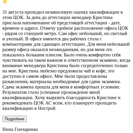
31 августа проходил независимую оценку квалификации в
этом ЦОК. За день до аттестации менеджер Кристина
прислала напоминание об предстоящей аттестации - дате,
времени и адресе. Отмечу удобное расположение офиса ЦОК
- рядом со станцией метро. Сам офис небольшой, но светлый
и уютный. В офисе имеются два рабочих стола с
компьютерами для сдающих аттестацию. Для меня небольшой
размер офиса оказался неожиданным, но для меня это
показалось большим плюсом. Было очень комфортно себя
чувствовать на таком важном и ответственном экзамене, когда
внимание менеджера Кристины было сосредоточенно только
на мне. Кристина любезно предложила чай и кофе, это
доступно в самом офисе. Мне были предоставлены
разъяснения, материалы необходимые для сдачи экзамена.
Сдача экзамена прошла для меня в комфортных условиях.
Результатом стало успешное прохождение мной
квалификации. Хочу выразить благодарность Кристине и
рекомендовать ЦОК АС всем, кто планирует проходить
квалификацию в Нострой
Подробнее
Нина Гончаренко