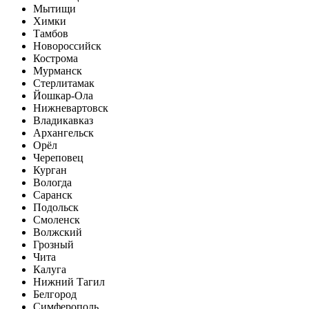
Мытищи
Химки
Тамбов
Новороссийск
Кострома
Мурманск
Стерлитамак
Йошкар-Ола
Нижневартовск
Владикавказ
Архангельск
Орёл
Череповец
Курган
Вологда
Саранск
Подольск
Смоленск
Волжский
Грозный
Чита
Калуга
Нижний Тагил
Белгород
Симферополь