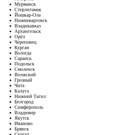
Мурманск
Стерлитамак
Йошкар-Ола
Нижневартовск
Владикавказ
Архангельск
Орёл
Череповец
Курган
Вологда
Саранск
Подольск
Смоленск
Волжский
Грозный
Чита
Калуга
Нижний Тагил
Белгород
Симферополь
Владимир
Якутск
Иваново
Брянск
Сургут