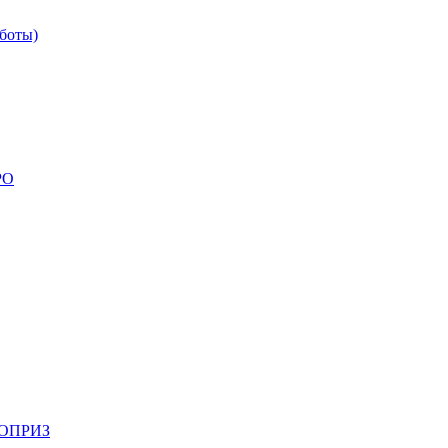
боты)
РО
НОПРИЗ