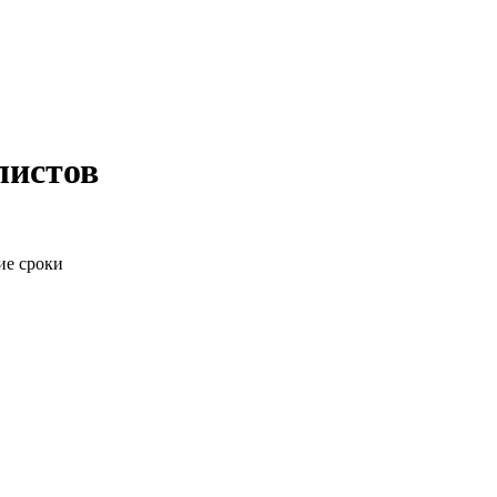
листов
е сроки