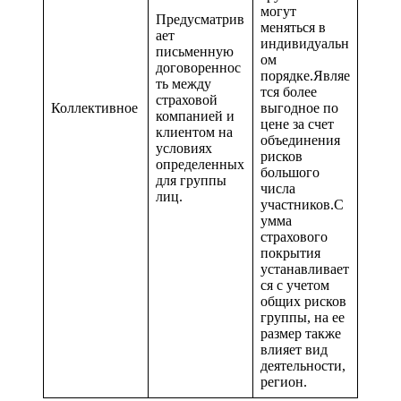
могут
Предусматрив
меняться в
ает
индивидуальн
письменную
ом
договореннос
порядке.Являе
ть между
тся более
страховой
Коллективное
выгодное по
компанией и
цене за счет
клиентом на
объединения
условиях
рисков
определенных
большого
для группы
числа
лиц.
участников.С
умма
страхового
покрытия
устанавливает
ся с учетом
общих рисков
группы, на ее
размер также
влияет вид
деятельности,
регион.