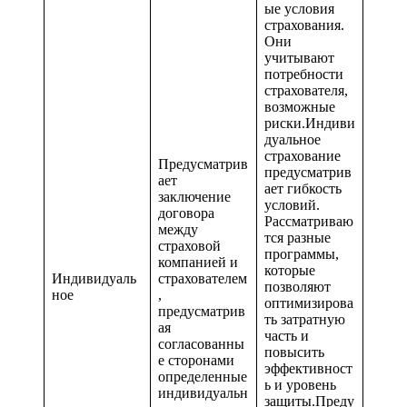
ые условия
страхования.
Они
учитывают
потребности
страхователя,
возможные
риски.Индиви
дуальное
страхование
Предусматрив
предусматрив
ает
ает гибкость
заключение
условий.
договора
Рассматриваю
между
тся разные
страховой
программы,
компанией и
которые
Индивидуаль
страхователем
позволяют
ное
,
оптимизирова
предусматрив
ть затратную
ая
часть и
согласованны
повысить
е сторонами
эффективност
определенные
ь и уровень
индивидуальн
защиты.Преду