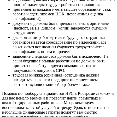
полный пакет для трудоустройства специалиста;
претенденты должны иметь высшее образование, стаж
работы и сдать экзамен НОК (независимая оценка
квалификации);
документы должны быть предоставлены в оригинале
(паспорт, ИНН, диплом), копии заверяются будущим
сотрудником;
для компании-работодателя и будущего сотрудника
организовывается собеседование по видеосвязи, где
выясняются все нюансы будущего трудоустройства,
квалификации, опыта и прочее;
задвоение специалистов должно быть исключено. Т.е.
ваши будущие наёмные работники не должны быть
приняты на работу в других компаниях, также
получающих допуски в СРО;
трудовая книжка (оригинал) сотрудника должна
находиться на вашем предприятии с внесением
соответствующих записей о рабочем стаже.
Помощь по подбору специалистов НРС в Костроме сэкономит
для вас немало времени и позволит найти грамотных и
квалифицированных работников. Мы рекомендуем
воспользоваться этой услугой от рекрутёров, относительно
небольшие финансовые затраты помогут вам быстро
включиться в работу и начать получать прибыль.