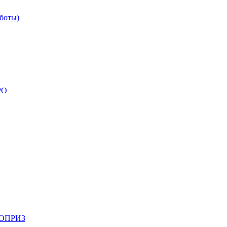
боты)
РО
НОПРИЗ