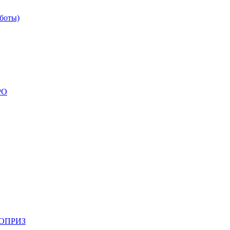
боты)
РО
НОПРИЗ