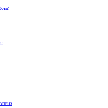
боты)
РО
НОПРИЗ