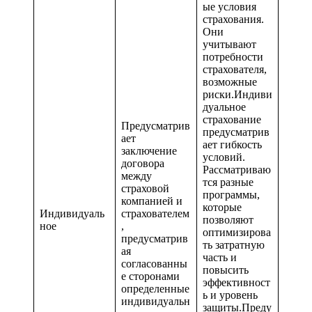
ые условия
страхования.
Они
учитывают
потребности
страхователя,
возможные
риски.Индиви
дуальное
страхование
Предусматрив
предусматрив
ает
ает гибкость
заключение
условий.
договора
Рассматриваю
между
тся разные
страховой
программы,
компанией и
которые
Индивидуаль
страхователем
позволяют
ное
,
оптимизирова
предусматрив
ть затратную
ая
часть и
согласованны
повысить
е сторонами
эффективност
определенные
ь и уровень
индивидуальн
защиты.Преду