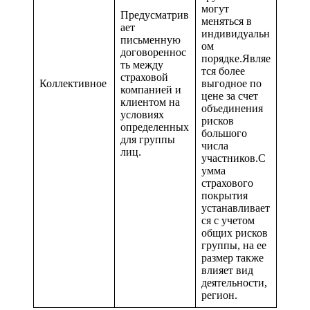
могут
Предусматрив
меняться в
ает
индивидуальн
письменную
ом
договореннос
порядке.Являе
ть между
тся более
страховой
Коллективное
выгодное по
компанией и
цене за счет
клиентом на
объединения
условиях
рисков
определенных
большого
для группы
числа
лиц.
участников.С
умма
страхового
покрытия
устанавливает
ся с учетом
общих рисков
группы, на ее
размер также
влияет вид
деятельности,
регион.