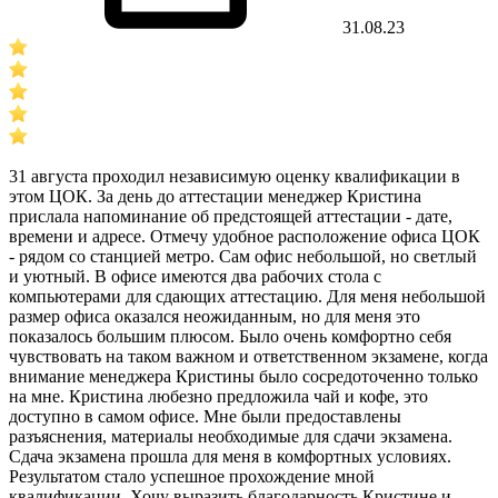
31.08.23
31 августа проходил независимую оценку квалификации в
этом ЦОК. За день до аттестации менеджер Кристина
прислала напоминание об предстоящей аттестации - дате,
времени и адресе. Отмечу удобное расположение офиса ЦОК
- рядом со станцией метро. Сам офис небольшой, но светлый
и уютный. В офисе имеются два рабочих стола с
компьютерами для сдающих аттестацию. Для меня небольшой
размер офиса оказался неожиданным, но для меня это
показалось большим плюсом. Было очень комфортно себя
чувствовать на таком важном и ответственном экзамене, когда
внимание менеджера Кристины было сосредоточенно только
на мне. Кристина любезно предложила чай и кофе, это
доступно в самом офисе. Мне были предоставлены
разъяснения, материалы необходимые для сдачи экзамена.
Сдача экзамена прошла для меня в комфортных условиях.
Результатом стало успешное прохождение мной
квалификации. Хочу выразить благодарность Кристине и