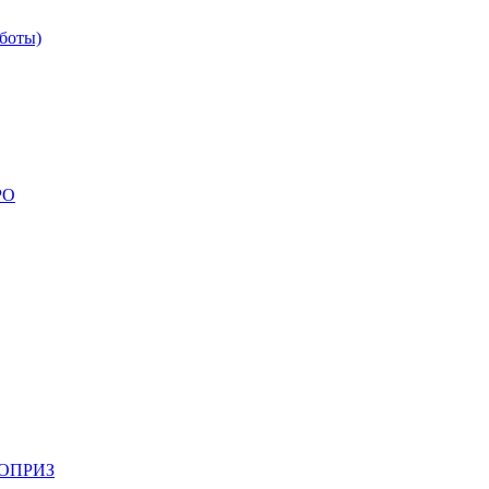
боты)
РО
НОПРИЗ