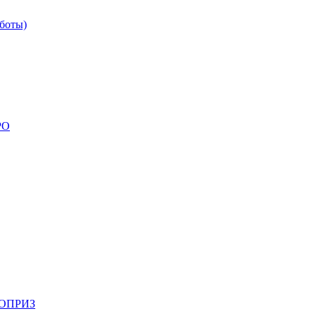
боты)
РО
НОПРИЗ