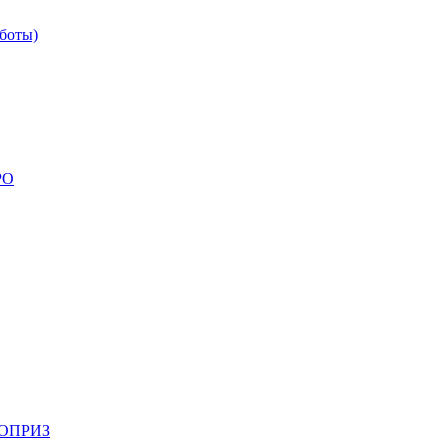
боты)
РО
НОПРИЗ