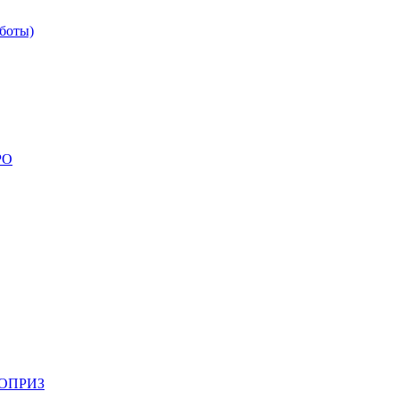
боты)
РО
НОПРИЗ