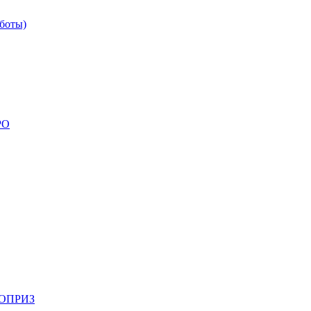
боты)
РО
НОПРИЗ