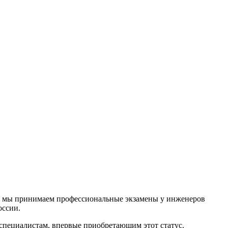
ода мы принимаем профессиональные экзамены у инженеров
оссии.
пециалистам, впервые приобретающим этот статус.