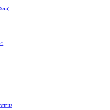
боты)
РО
НОПРИЗ