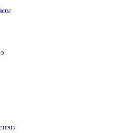
боты)
РО
НОПРИЗ