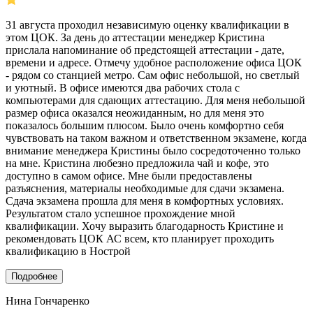
31 августа проходил независимую оценку квалификации в
этом ЦОК. За день до аттестации менеджер Кристина
прислала напоминание об предстоящей аттестации - дате,
времени и адресе. Отмечу удобное расположение офиса ЦОК
- рядом со станцией метро. Сам офис небольшой, но светлый
и уютный. В офисе имеются два рабочих стола с
компьютерами для сдающих аттестацию. Для меня небольшой
размер офиса оказался неожиданным, но для меня это
показалось большим плюсом. Было очень комфортно себя
чувствовать на таком важном и ответственном экзамене, когда
внимание менеджера Кристины было сосредоточенно только
на мне. Кристина любезно предложила чай и кофе, это
доступно в самом офисе. Мне были предоставлены
разъяснения, материалы необходимые для сдачи экзамена.
Сдача экзамена прошла для меня в комфортных условиях.
Результатом стало успешное прохождение мной
квалификации. Хочу выразить благодарность Кристине и
рекомендовать ЦОК АС всем, кто планирует проходить
квалификацию в Нострой
Подробнее
Нина Гончаренко