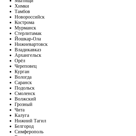
Мытищи
Химки
Тамбов
Новороссийск
Кострома
Мурманск
Стерлитамак
Йошкар-Ола
Нижневартовск
Владикавказ
Архангельск
Орёл
Череповец
Курган
Вологда
Саранск
Подольск
Смоленск
Волжский
Грозный
Чита
Калуга
Нижний Тагил
Белгород
Симферополь