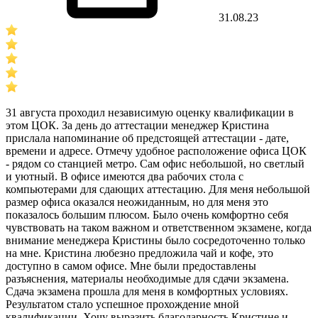
31.08.23
31 августа проходил независимую оценку квалификации в
этом ЦОК. За день до аттестации менеджер Кристина
прислала напоминание об предстоящей аттестации - дате,
времени и адресе. Отмечу удобное расположение офиса ЦОК
- рядом со станцией метро. Сам офис небольшой, но светлый
и уютный. В офисе имеются два рабочих стола с
компьютерами для сдающих аттестацию. Для меня небольшой
размер офиса оказался неожиданным, но для меня это
показалось большим плюсом. Было очень комфортно себя
чувствовать на таком важном и ответственном экзамене, когда
внимание менеджера Кристины было сосредоточенно только
на мне. Кристина любезно предложила чай и кофе, это
доступно в самом офисе. Мне были предоставлены
разъяснения, материалы необходимые для сдачи экзамена.
Сдача экзамена прошла для меня в комфортных условиях.
Результатом стало успешное прохождение мной
квалификации. Хочу выразить благодарность Кристине и