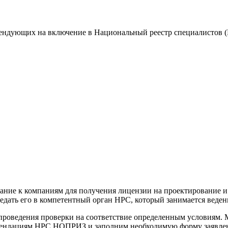
етендующих на включение в Национальный реестр специалисто
ние к компаниям для получения лицензии на проектирование и
ередать его в компетентный орган НРС, который занимается вед
 проведения проверки на соответствие определенным условиям.
мендациям НРС НОПРИЗ и заполним необходимую форму заявлени