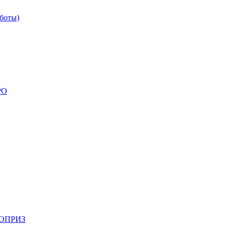
боты)
РО
НОПРИЗ