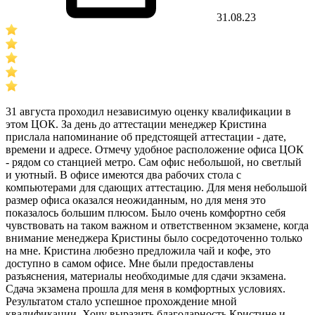
31.08.23
31 августа проходил независимую оценку квалификации в
этом ЦОК. За день до аттестации менеджер Кристина
прислала напоминание об предстоящей аттестации - дате,
времени и адресе. Отмечу удобное расположение офиса ЦОК
- рядом со станцией метро. Сам офис небольшой, но светлый
и уютный. В офисе имеются два рабочих стола с
компьютерами для сдающих аттестацию. Для меня небольшой
размер офиса оказался неожиданным, но для меня это
показалось большим плюсом. Было очень комфортно себя
чувствовать на таком важном и ответственном экзамене, когда
внимание менеджера Кристины было сосредоточенно только
на мне. Кристина любезно предложила чай и кофе, это
доступно в самом офисе. Мне были предоставлены
разъяснения, материалы необходимые для сдачи экзамена.
Сдача экзамена прошла для меня в комфортных условиях.
Результатом стало успешное прохождение мной
квалификации. Хочу выразить благодарность Кристине и