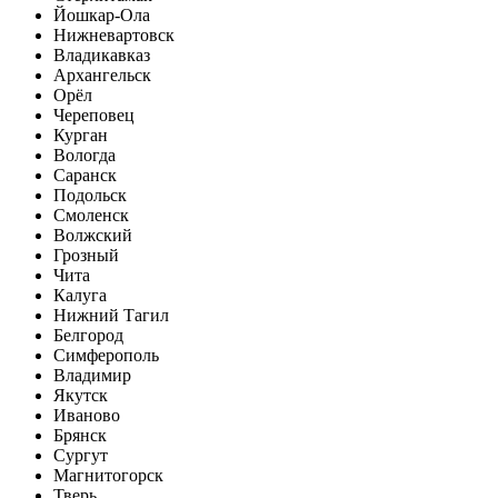
Йошкар-Ола
Нижневартовск
Владикавказ
Архангельск
Орёл
Череповец
Курган
Вологда
Саранск
Подольск
Смоленск
Волжский
Грозный
Чита
Калуга
Нижний Тагил
Белгород
Симферополь
Владимир
Якутск
Иваново
Брянск
Сургут
Магнитогорск
Тверь