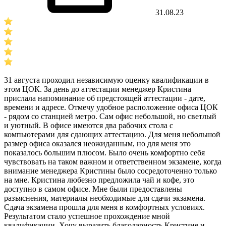
31.08.23
31 августа проходил независимую оценку квалификации в
этом ЦОК. За день до аттестации менеджер Кристина
прислала напоминание об предстоящей аттестации - дате,
времени и адресе. Отмечу удобное расположение офиса ЦОК
- рядом со станцией метро. Сам офис небольшой, но светлый
и уютный. В офисе имеются два рабочих стола с
компьютерами для сдающих аттестацию. Для меня небольшой
размер офиса оказался неожиданным, но для меня это
показалось большим плюсом. Было очень комфортно себя
чувствовать на таком важном и ответственном экзамене, когда
внимание менеджера Кристины было сосредоточенно только
на мне. Кристина любезно предложила чай и кофе, это
доступно в самом офисе. Мне были предоставлены
разъяснения, материалы необходимые для сдачи экзамена.
Сдача экзамена прошла для меня в комфортных условиях.
Результатом стало успешное прохождение мной
квалификации. Хочу выразить благодарность Кристине и