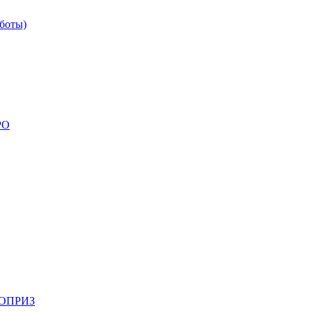
боты)
РО
НОПРИЗ